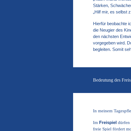
Stärken, Schwächen 
„Hilf mir, es selbst
Hierfür beobachte ic
die Neugier des Kin
den nächsten Entwi
vorgegeben wird. D
begleiten. Somit se
Bedeutung des Freis
In meinem Tagespfleg
Im
Freispiel
dürfen 
freie Spiel fördert m