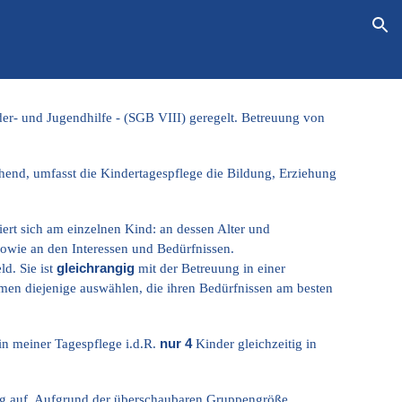
ion
er- und Jugendhilfe - (SGB VIII) geregelt. Betreuung von
hend, umfasst die Kindertagespflege die Bildung, Erziehung
ert sich am einzelnen Kind: an dessen Alter und
sowie an den Interessen und Bedürfnissen.
d. Sie ist
gleichrangig
mit der Betreuung in einer
men diejenige auswählen, die ihren Bedürfnissen am besten
 in meiner Tagespflege
i.d.R.
nur 4
Kinder gleichzeitig in
ng auf. Aufgrund der überschaubaren Gruppengröße