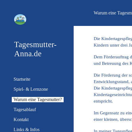
Sk
Warum eine Tagesm
Die Kindertagespfle
Tagesmutter-
Kindern unter drei J
Anna.de
Dem Förderauftrag d
und Betreuung des 
Die Förderung der so
Startseite
Entwicklungsstand, a
Die Kindertagespfleg
Spiel- & Lernzone
Kindertageseinricht
Warum eine Tagesmutter?
entspricht.
Tagesablauf
Im Gegensatz zu eine
einer kleinen, über
Kontakt
Links & Infos
In meiner Tagespfle