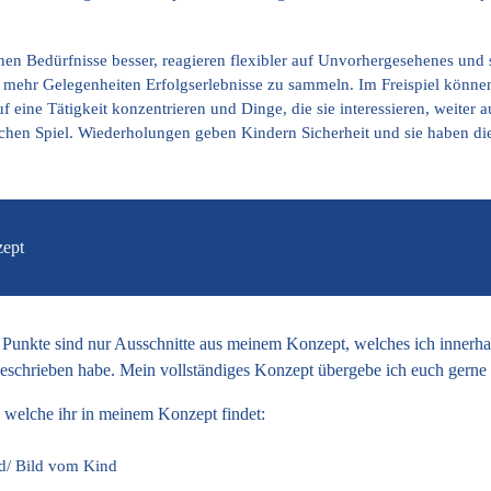
nen Bedürfnisse besser, reagieren flexibler auf Unvorhergesehenes und s
mehr Gelegenheiten Erfolgserlebnisse zu sammeln. Im Freispiel können K
uf eine Tätigkeit konzentrieren und Dinge, die sie interessieren, weite
hen Spiel. Wiederholungen geben Kindern Sicherheit und sie haben die 
zept
Punkte sind nur Ausschnitte aus meinem Konzept, welches ich innerhalb
eschrieben habe. Mein vollständiges Konzept übergebe ich euch gern
e welche ihr in meinem Konzept findet:
d/ Bild vom Kind