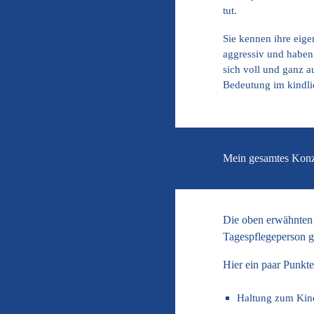
tut.
Sie kennen ihre eige
aggressiv und haben 
sich voll und ganz a
Bedeutung im kindlic
Mein gesamtes Kon
Die oben erwähnten 
Tagespflegeperson g
Hier ein paar Punkt
Haltung zum Kin