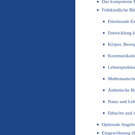
Das kompetente 
Frühkindliche Bi
Emotionale En
Entwicklung k
Körper, Bewe
Kommunikatio
Lebensprakti
Mathematisch
Ästhetische B
Natur und Le
Ethische und 
Optionale Angeb
Eingewöhnung (B