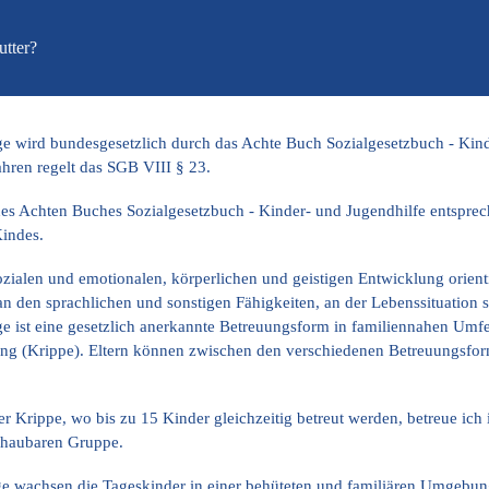
ip to main content
Skip to navigat
utter?
ge wird bundesgesetzlich durch das Achte Buch Sozialgesetzbuch - Kind
ahren regelt das SGB VIII § 23.
es Achten Buches Sozialgesetzbuch - Kinder- und Jugendhilfe entsprec
Kindes.
zialen und emotionalen, körperlichen und geistigen Entwicklung orienti
n den sprachlichen und sonstigen Fähigkeiten, an der Lebenssituation 
e ist eine gesetzlich anerkannte Betreuungsform in familiennahen Umfel
ung (Krippe). Eltern können zwischen den verschiedenen Betreuungsfor
r Krippe, wo bis zu 15 Kinder gleichzeitig betreut werden, betreue ich
schaubaren Gruppe.
ge wachsen die Tageskinder in einer behüteten und familiären Umgebu