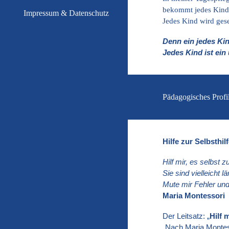
bekommt jedes Kind,
Impressum & Datenschutz
Jedes Kind wird ges
Denn ein jedes Kin
Jedes Kind ist ei
Pädagogisches Profi
Hilfe zur Selbsthil
Hilf mir, es selbst 
Sie sind vielleicht 
Mute mir Fehler und
Maria Montessori
D
er Leitsatz: „
Hilf 
„Nach Maria Montess